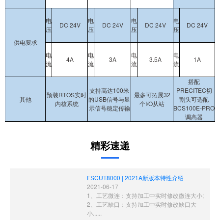
电
电
电
电
DC 24V
DC 24V
DC 24V
DC 24V
压
压
压
压
供电要求
电
电
电
电
4A
3A
3.5A
1A
流
流
流
流
搭配
支持高达100米
PRECITEC切
预装RTOS实时
最多可拓展32
其他
的USB信号与显
割头可选配
内核系统
个I/O从站
示信号稳定传输
BCS100E-PRO
调高器
精彩速递
FSCUT8000 | 2021A新版本特性介绍
2021-06-17
1、工艺微连：支持加工中实时修改微连大小;
2、工艺缺口：支持加工中实时修改缺口大
小......