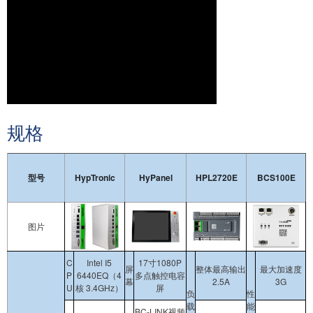
规格
型号
HypTronic
HyPanel
HPL2720E
BCS100E
图片
C
Intel I5
17寸1080P
屏
整体最高输出
最大加速度
P
6440EQ（4
多点触控电容
幕
2.5A
3G
U
核 3.4GHz）
屏
负
性
载
能
BC-LINK视频