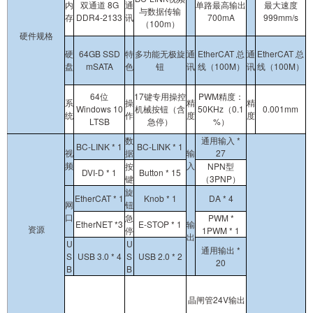
内
双通道 8G
通
单路最高输出
最大速度
与数据传输
存
DDR4-2133
讯
700mA
999mm/s
（100m）
硬件规格
硬
64GB SSD
特
多功能无极旋
通
EtherCAT 总
通
EtherCAT 总
盘
mSATA
色
钮
讯
线（100M）
讯
线（100M）
64位
17键专用操控
PWM精度：
系
操
精
精
Windows 10
机械按钮（含
50KHz（0.1
0.001mm
统
作
度
度
LTSB
急停）
%）
数
通用输入 *
BC-LINK * 1
BC-LINK * 1
视
据
输
27
频
入
按
NPN型
DVI-D * 1
Button * 15
键
（3PNP）
旋
EtherCAT * 1
Knob * 1
DA * 4
网
钮
口
急
PWM *
EtherNET *3
E-STOP * 1
输
资源
停
1PWM * 1
出
U
U
通用输出 *
S
USB 3.0 * 4
S
USB 2.0 * 2
20
B
B
晶闸管24V输出